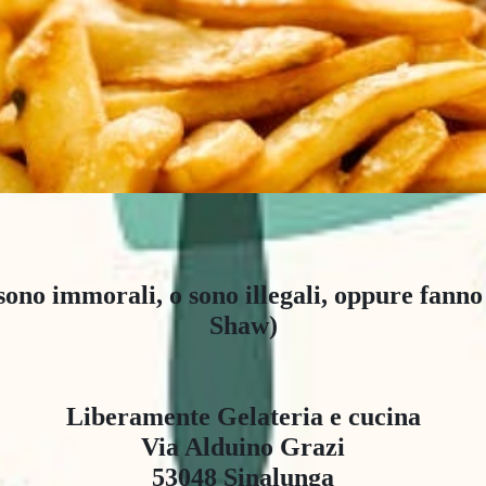
o sono immorali, o sono illegali, oppure fan
Shaw)

Liberamente Gelateria e cucina

Via Alduino Grazi

53048 Sinalunga
